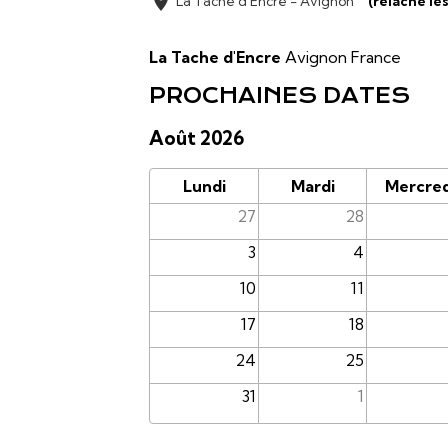
La Tache d'Encre - Avignon
(relâche le
La Tache d'Encre
Avignon France
PROCHAINES DATES
Août 2026
Lundi
Mardi
Mercred
27
28
3
4
10
11
17
18
24
25
31
1