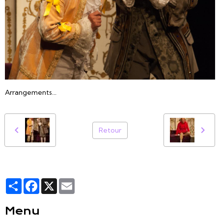
Arrangements...
Retour
Partager
Facebook
X
Email
Menu