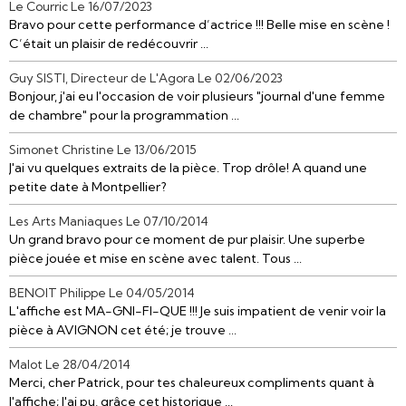
Le Courric
Le 16/07/2023
Bravo pour cette performance d’actrice !!! Belle mise en scène !
C’était un plaisir de redécouvrir ...
Guy SISTI, Directeur de L'Agora
Le 02/06/2023
Bonjour, j'ai eu l'occasion de voir plusieurs "journal d'une femme
de chambre" pour la programmation ...
Simonet Christine
Le 13/06/2015
J'ai vu quelques extraits de la pièce. Trop drôle! A quand une
petite date à Montpellier?
Les Arts Maniaques
Le 07/10/2014
Un grand bravo pour ce moment de pur plaisir. Une superbe
pièce jouée et mise en scène avec talent. Tous ...
BENOIT Philippe
Le 04/05/2014
L'affiche est MA-GNI-FI-QUE !!! Je suis impatient de venir voir la
pièce à AVIGNON cet été; je trouve ...
Malot
Le 28/04/2014
Merci, cher Patrick, pour tes chaleureux compliments quant à
l'affiche; J'ai pu, grâce cet historique ...