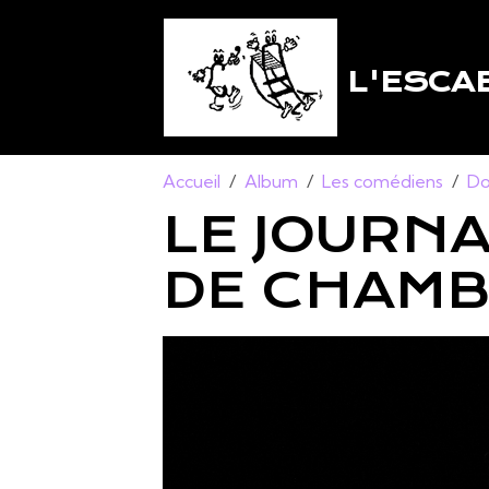
L'ESCA
Accueil
Album
Les comédiens
Do
LE JOURN
DE CHAMB